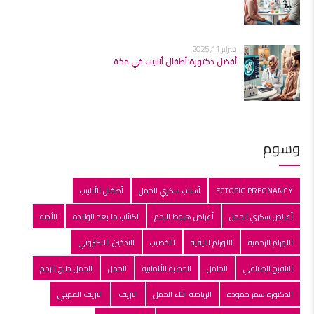
فبراير 11, 2025
أفضل دكتورة أطفال أنابيب في مكة
وسوم
ECTOPIC PREGNANCY
أسباب سكري الحمل
أطفال الأنابيب
أعراض سكري الحمل
أعراض هبوط الرحم
اكتئاب ما بعد الولادة
الأجنة
الاورام الرحمية
الاورام الليفية
التخصيب
التدخين الالكتروني
التلقبح الصناعي
الحامل
الحصبة الألمانية
الحمل
الحمل خارج الرحم
الدكتوره سمر حموده
الرياضه اثناء الحمل
النزيف
النزيف المهبلي