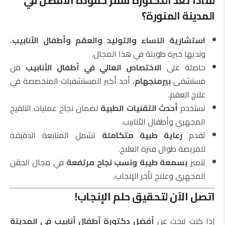
لماذا تُعد الدكتورة سمر حموده الأفضل في
المدينة المنورة؟
استشارية النساء والتوليد والعقم وأطفال الأنابيب
،
ولديها خبرة طويلة في هذا المجال.
حاصلة على
الاختصاص العالي في أطفال الأنابيب
من
مستشفى
بيرمنجهام
، أحد أكبر المستشفيات المتخصصة في
علاج العقم.
تستخدم
أحدث التقنيات الطبية
لضمان نجاح عمليات التلقيح
المجهري وأطفال الأنابيب.
تقدم
رعاية طبية متكاملة
تشمل المتابعة الدقيقة
للمريضة طوال فترة العلاج.
تتميز
بسمعة طيبة ونسب نجاح مرتفعة
في مجال الحقن
المجهري وعلاج تأخر الإنجاب.
اتصل الآن لتحقيق حلم الإنجاب!
إذا كنت تبحث عن
أفضل دكتورة أطفال أنابيب في المدينة