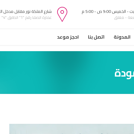
 الخميس 9:00 ص - 5:00 م
شارع الملكة نور مقابل مدخل ا
معة - مغلق
عمارة الصفا رقم "1" الطابق "4"
المدونة
اتصل بنا
احجز موعد
ودة