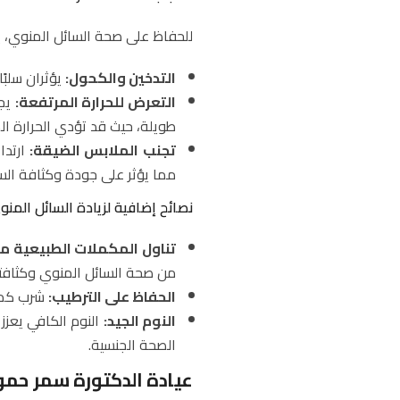
للحفاظ على صحة السائل المنوي، ي
التدخين والكحول:
يؤثران سلبً
التعرض للحرارة المرتفعة:
يجب
طويلة، حيث قد تؤدي الحرارة الم
تجنب الملابس الضيقة:
ارتدا
مما يؤثر على جودة وكثافة الس
نصائح إضافية لزيادة السائل المنو
تناول المكملات الطبيعية مثل حبوب فيت
من صحة السائل المنوي وكثافت
الحفاظ على الترطيب:
شرب كميا
النوم الجيد:
النوم الكافي يعزز 
الصحة الجنسية.
عيادة الدكتورة سمر حمو