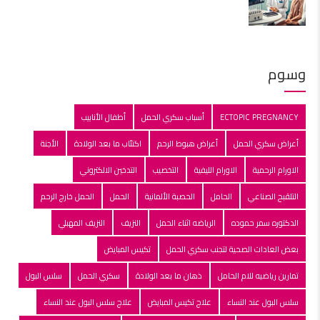
وسوم
ECTOPIC PREGNANCY
أسباب سكري الحمل
أطفال الأنابيب
أعراض سكري الحمل
أعراض هبوط الرحم
اكتئاب ما بعد الولادة
الأجنة
الاورام الرحمية
الاورام الليفية
التخصيب
التدخين الالكتروني
التلقبح الصناعي
الحامل
الحصبة الألمانية
الحمل
الحمل خارج الرحم
الدكتوره سمر حموده
الرياضه اثناء الحمل
النزيف
النزيف المهبلي
بعض العادات الصحية لتجنب سكري الحمل
تكيس المبايض
تمارين رياضيه للام الحامل
ذهان ما بعد الولادة
سكري الحمل
سلس البول
سلس البول عند النساء
علاج تكيس المبايض
علاج سلس البول عند النساء