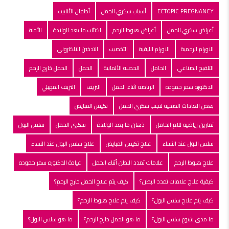
ECTOPIC PREGNANCY
أسباب سكري الحمل
أطفال الأنابيب
أعراض سكري الحمل
أعراض هبوط الرحم
اكتئاب ما بعد الولادة
الأجنة
الاورام الرحمية
الاورام الليفية
التخصيب
التدخين الالكتروني
التلقبح الصناعي
الحامل
الحصبة الألمانية
الحمل
الحمل خارج الرحم
الدكتوره سمر حموده
الرياضه اثناء الحمل
النزيف
النزيف المهبلي
بعض العادات الصحية لتجنب سكري الحمل
تكيس المبايض
تمارين رياضيه للام الحامل
ذهان ما بعد الولادة
سكري الحمل
سلس البول
سلس البول عند النساء
علاج تكيس المبايض
علاج سلس البول عند النساء
علاج هبوط الرحم
علامات تمدد البطن أثناء الحمل
عيادة الدكتوره سمر حموده
كيفية علاج علامات تمدد البطن؟
كيف يتم علاج الحمل خارج الرحم؟
كيف يتم علاج سلس البول؟
كيف يتم علاج هبوط الرحم؟
ما مدى شيوع سلس البول؟
ما هو الحمل خارج الرحم؟
ما هو سلس البول؟