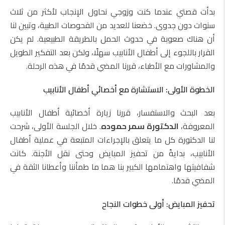
بدأت قصتي عندما كنت وزوجي نحاول الإنجاب لأكثر من ثلاث
سنوات دون جدوى. خضعنا للعديد من الفحوصات الطبية، وتبين لنا
أن هناك صعوبة في حدوث الحمل بالطريقة الطبيعية. لم يكن
القرار باللجوء إلى أطفال الأنابيب سهلًا، ولكن بعد التفكير الطويل
والمشاورات مع الأطباء، قررنا المضي قدمًا في هذه الرحلة.
الخطوة الأولى: الاستشارة مع أخصائي أطفال الأنابيب
بعد البحث والاستفسار، قررنا زيارة أخصائية أطفال الأنابيب
المعروفة،
الدكتورة سمر حموده
. خلال الجلسة الأولى، شرحت
لنا الدكتورة كل ما يتعلق بالإجراءات المتبعة في عملية أطفال
الأنابيب، بدايةً من تحفيز المبايض وحتى نقل الأجنة. كانت
شفافيتها واهتمامها الكبير بنا هما ما طمأننا وأعطانا الثقة في
المضي قدمًا.
تحفيز المبايض: أولى خطوات النجاح