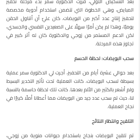
بعد التشخيص الأولي، قررت الدكتورة سمر بدء مرحلة تحفيز
المبايض، وهي الخطوة التي تتضمن استخدام أدوية مخصصة
لتحفيز إنتاج عدد أكبر من البويضات. كان عليّ أن أتناول الحقن
يوميًا، وهذا لم يكن أمرًا سهلًا على الصعيدين النفسي والجسدي،
لكن الدعم المستمر من زوجي والدكتورة كان له أثر كبير في
تجاوز هذه المرحلة.
سحب البويضات: لحظة الحسم
بعد حوالي عشرة أيام من التحفيز، أجرت لي الدكتورة سمر عملية
بسيطة لسحب البويضات. كانت العملية تحت تأثير التخدير البسيط
ولم أشعر بالكثير من الألم بعدها. كانت تلك لحظة حاسمة بالنسبة
لنا، حيث تم سحب عدد جيد من البويضات مما أعطانا أملًا كبيرًا في
نجاح العملية.
التلقيح وانتظار النتائج
تم تلقيح البويضات بنجاح باستخدام حيوانات منوية من زوجي،