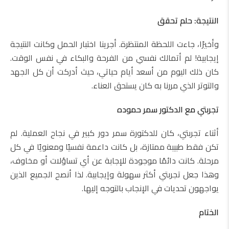
النتيجة: حلم تحقق
وأخيرًا، جاءت اللحظة المنتظرة. أجرينا اختبار الحمل وكانت النتيجة
إيجابية! لم أتمالك نفسي من الفرحة والبكاء في نفس الوقت.
كان ذلك اليوم من أسعد أيام حياتي، حيث أدركت أن كل الجهد
والتوتر الذي مررنا به كان يستحق العناء.
تجربتي مع الدكتور سمر حموده
أثناء تجربتي، كان للدكتورة سمر دور كبير في نجاح العملية. لم
تكن فقط طبيبة ممتازة، بل كانت داعمة نفسيًا ومعنويًا في كل
مرحلة. كانت دائمًا موجودة للإجابة عن أي تساؤلات أو مخاوف،
وهذا جعل تجربتي أكثر سهولة وإيجابية. لذا أنصح الجميع الذين
يواجهون تحديات في الإنجاب بالتوجه إليها.
الختام