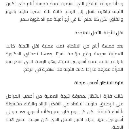
وبدأنا مرحلة الانتظار التي استمرت لمدة خمسة أيام حتى تكون
الأجنة جاهزة للنقل إلى الرحم. كانت تلك الفترة مليئة بالتوتر
والقلق، لكن كنا نعلم أننا في أيدٍ أمينة مع الدكتورة سمر.
نقل الأجنة: الأمل المتجدد
بعد خمسة أيام من الانتظار، تمت عملية نقل الأجنة. كانت
العملية سريعة وغير مؤلمة نسبيًا. بعدها نصحتني الدكتورة
بالراحة التامة لمدة أسبوعين تقريبًا، وهو الوقت الذي تنتظر فيه
المرأة معرفة ما إذا كانت الأجنة قد استقرت في الرحم.
فترة الانتظار: أصعب مرحلة
كانت فترة الانتظار لمعرفة نتيجة العملية من أصعب المراحل
على الإطلاق. حاولت الابتعاد عن التفكير الزائد والبقاء مشغولة
بأشياء خفيفة، لكن كل يوم كان يمر وكأنه أسبوع. بعد حوالي
أسبوعين، قررنا إجراء اختبار الحمل الذي كان سيحدد مصير هذه
الرحلة.