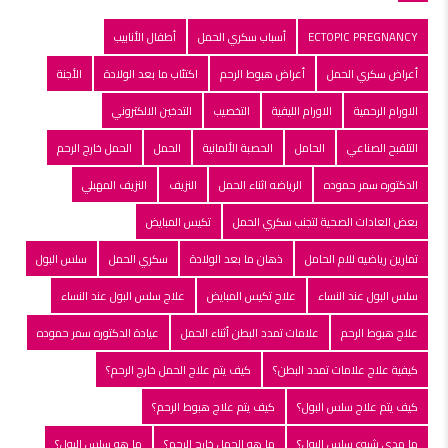
ECTOPIC PREGNANCY
أسباب سكري الحمل
أطفال الأنابيب
أعراض سكري الحمل
أعراض هبوط الرحم
اكتئاب ما بعد الولادة
الأجنة
الاورام الرحمية
الاورام الليفية
التخصيب
التدخين الالكتروني
التلقبح الصناعي
الحامل
الحصبة الألمانية
الحمل
الحمل خارج الرحم
الدكتوره سمر حموده
الرياضه اثناء الحمل
النزيف
النزيف المهبلي
بعض العادات الصحية لتجنب سكري الحمل
تكيس المبايض
تمارين رياضيه للام الحامل
ذهان ما بعد الولادة
سكري الحمل
سلس البول
سلس البول عند النساء
علاج تكيس المبايض
علاج سلس البول عند النساء
علاج هبوط الرحم
علامات تمدد البطن أثناء الحمل
عيادة الدكتوره سمر حموده
كيفية علاج علامات تمدد البطن؟
كيف يتم علاج الحمل خارج الرحم؟
كيف يتم علاج سلس البول؟
كيف يتم علاج هبوط الرحم؟
ما مدى شيوع سلس البول؟
ما هو الحمل خارج الرحم؟
ما هو سلس البول؟