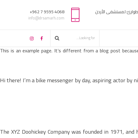
لطوارئ لمستشفى الأردن
4068 9595 7 962+
info@drsamarh.com
This is an example page. It’s different from a blog post becaus
Hi there! I’m a bike messenger by day, aspiring actor by ni
The XYZ Doohickey Company was founded in 1971, and has