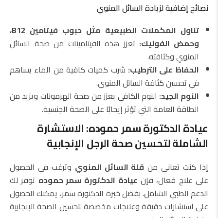
نصائح إضافية لزيادة السائل المنوي
تناول المكملات الطبيعية مثل حبوب فيتامين B12،
وحمض الفوليك:
تعزز هذه الفيتامينات من صحة السائل
المنوي وكثافته.
الحفاظ على الترطيب:
شرب كميات كافية من الماء يساهم
في تحسين كثافة السائل المنوي.
النوم الجيد:
النوم الكافي يعزز من صحة الهرمونات ويزيد من
الطاقة العامة التي تؤثر إيجابًا على الصحة الجنسية.
عيادة الدكتورة سمر حموده: الاستشارة
الشاملة لتحسين صحة الرجل الإنجابية
إذا كنت تعاني من
قلة السائل المنوي
وترغب في الحصول
على علاج فعال، فإن
عيادة الدكتورة سمر حموده
توفر لك
الدعم الطبي الشامل. بفضل خبرة الدكتورة سمر، يمكنك الحصول
على استشارات دقيقة وعلاجات مخصصة لتحسين الصحة الإنجابية