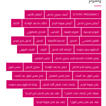
وسوم
ECTOPIC PREGNANCY
أسباب سكري الحمل
أطفال الأنابيب
أعراض سكري الحمل
أعراض هبوط الرحم
اكتئاب ما بعد الولادة
الأجنة
الاورام الرحمية
الاورام الليفية
التخصيب
التدخين الالكتروني
التلقبح الصناعي
الحامل
الحصبة الألمانية
الحمل
الحمل خارج الرحم
الدكتوره سمر حموده
الرياضه اثناء الحمل
النزيف
النزيف المهبلي
بعض العادات الصحية لتجنب سكري الحمل
تكيس المبايض
تمارين رياضيه للام الحامل
ذهان ما بعد الولادة
سكري الحمل
سلس البول
سلس البول عند النساء
علاج تكيس المبايض
علاج سلس البول عند النساء
علاج هبوط الرحم
علامات تمدد البطن أثناء الحمل
عيادة الدكتوره سمر حموده
كيفية علاج علامات تمدد البطن؟
كيف يتم علاج الحمل خارج الرحم؟
كيف يتم علاج سلس البول؟
كيف يتم علاج هبوط الرحم؟