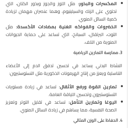
المكسرات والبذور:
مثل اللوز والجوز وبذور الكتان، التي
تحتوي على الزنك والسيلينيوم، وهما عنصران مهمان لزيادة
كمية السائل المنوي.
الخضروات والفواكه الغنية بمضادات الأكسدة:
مثل
التوت، البرتقال، السبانخ، التي تساعد على حماية الحيوانات
المنوية من التلف.
3. ممارسة التمارين الرياضية
النشاط البدني يساعد في تحسين تدفق الدم إلى الأعضاء
التناسلية ويعزز من إنتاج الهرمونات الذكورية مثل التستوستيرون:
تمارين القوة ورفع الأثقال:
تساعد في زيادة مستويات
التستوستيرون وتحسين اللياقة العامة.
اليوغا وتمارين التأمل:
تساعد في تقليل التوتر وتعزيز
الصحة النفسية، مما يساهم في زيادة السائل المنوي.
4. الحفاظ على الوزن المثالي