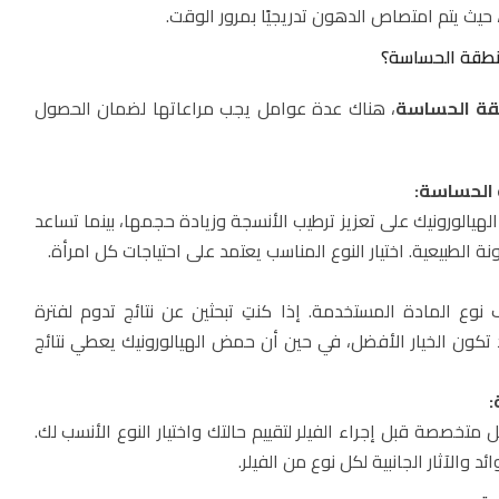
، حيث يتم امتصاص الدهون تدريجيًا بمرور الوقت.
منطقة الحساسة؟
قة الحساسة
، هناك عدة عوامل يجب مراعاتها لضمان الحصول
 الحساسة:
يالورونيك على تعزيز ترطيب الأنسجة وزيادة حجمها، بينما تساعد
ة الطبيعية. اختيار النوع المناسب يعتمد على احتياجات كل امرأة.
ف نوع المادة المستخدمة. إذا كنتِ تبحثين عن نتائج تدوم لفترة
 تكون الخيار الأفضل، في حين أن حمض الهيالورونيك يعطي نتائج
:
متخصصة قبل إجراء الفيلر لتقييم حالتك واختيار النوع الأنسب لك.
والآثار الجانبية لكل نوع من الفيلر.