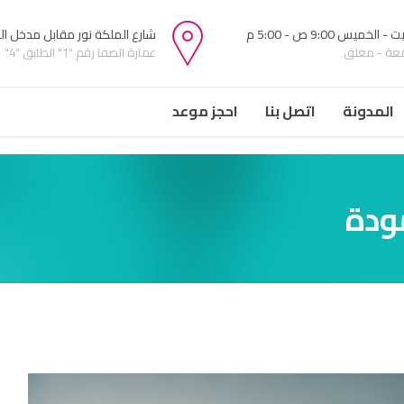
 الخميس 9:00 ص - 5:00 م
شارع الملكة نور مقابل مدخل ا
معة - مغلق
عمارة الصفا رقم "1" الطابق "4"
المدونة
اتصل بنا
احجز موعد
ودة