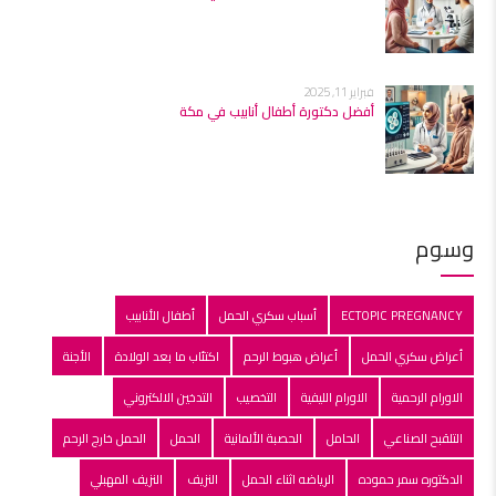
فبراير 11, 2025
أفضل دكتورة أطفال أنابيب في مكة
وسوم
ECTOPIC PREGNANCY
أسباب سكري الحمل
أطفال الأنابيب
أعراض سكري الحمل
أعراض هبوط الرحم
اكتئاب ما بعد الولادة
الأجنة
الاورام الرحمية
الاورام الليفية
التخصيب
التدخين الالكتروني
التلقبح الصناعي
الحامل
الحصبة الألمانية
الحمل
الحمل خارج الرحم
الدكتوره سمر حموده
الرياضه اثناء الحمل
النزيف
النزيف المهبلي