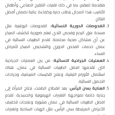
متقدمة للعقم، بما في ذلك تقنيات التلقيح الصناعي وأطفال
الأنابيب. هذا المجال يتطلب خبرة وكفاءة عالية لضمان أفضل
النتائج.
الفحوصات الدورية النسائية:
الفحوصات الروتينية مثل
مسحة عنق الرحم وفحص الثدي تعتبر ضرورية للكشف المبكر
عن أي مشاكل صحية محتملة. تقدم الطبيبات النسائية في
عمان خدمات الفحص الدوري والتشخيص المبكر لأمراض
النساء.
العمليات الجراحية النسائية:
من بين العمليات الجراحية
التي تقدمها افضل الطبيبات النسائية في عمان، هناك
استئصال الأورام الليفية، وعلاج التكيسات المبيضية، وجراحات
التجميل النسائية.
العناية بسن اليأس:
بعد انقطاع الطمث، تحتاج المرأة إلى
رعاية خاصة لمواجهة التغيرات الهرمونية والجسدية. تقدم
افضل الطبيبات النسائية في عمان مشورة وعلاجات لتخفيف
الأعراض المرتبطة بسن اليأس، مثل الهبات الساخنة وتغيرات