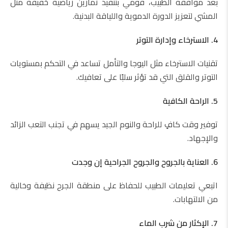
بعد موافقة الطبيب، قومي بتنفيذ تمارين رياضية خفيفة مثل
المشي لتعزيز الدورة الدموية واللياقة البدنية.
4. الاسترخاء وإدارة التوتر
تقنيات الاسترخاء مثل اليوجا والتأمل تساعد في التحكم بمستويات
التوتر والقلق التي قد تؤثر سلبًا على تعافيك.
5. الراحة الكافية
توفير وقت كافٍ للراحة والنوم الجيد يسهم في تجنب التعب الزائد
والإجهاد.
6. العناية بالجروح والجروح الجراحية إن وجدت
اتبعي تعليمات الطبيب للحفاظ على منطقة الجرح نظيفة وخالية
من الالتهابات.
7. الإكثار من شرب الماء