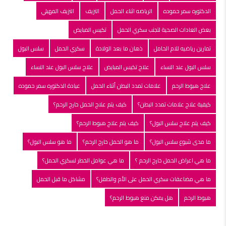
الدكتوره سمر حموده
الرياضه اثناء الحمل
النزيف
النزيف المهبلي
بعض العادات الصحية لتجنب سكري الحمل
تكيس المبايض
تمارين رياضيه للام الحامل
ذهان ما بعد الولادة
سكري الحمل
سلس البول
سلس البول عند النساء
علاج تكيس المبايض
علاج سلس البول عند النساء
علاج هبوط الرحم
علامات تمدد البطن أثناء الحمل
عيادة الدكتوره سمر حموده
كيفية علاج علامات تمدد البطن؟
كيف يتم علاج الحمل خارج الرحم؟
كيف يتم علاج سلس البول؟
كيف يتم علاج هبوط الرحم؟
ما مدى شيوع سلس البول؟
ما هو الحمل خارج الرحم؟
ما هو سلس البول؟
ما هي اعراض الحمل خارج الرحم ؟
ما هي عوامل الخطر لسكري الحمل؟
ما هي مضاعفات سكري الحمل على الأم والطفل؟
مشاكل ما قبل الحمل
هبوط الرحم
هل يمكن منع هبوط الرحم؟