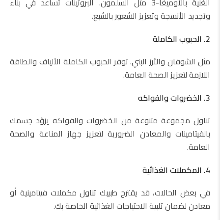
الغنية بالأوميغا-3 مثل السلمون. البروتينات تساعد في بناء
وتجديد الأنسجة وتعزيز الشعور بالشبع.
2. الحبوب الكاملة
مثل الشوفان والأرز البني. توفر الحبوب الكاملة الألياف والطاقة
اللازمة لتعزيز الصحة العامة.
3. الخضروات والفواكه
تناول مجموعة متنوعة من الخضروات والفواكه يزوّد جسمك
بالفيتامينات والمعادن الضرورية لتعزيز جهاز المناعة والصحة
العامة.
4. المكملات الغذائية
في بعض الحالات، قد يقترح طبيبك تناول مكملات فيتامينية أو
معادن لضمان تلبية الاحتياجات الغذائية الخاصة بك.