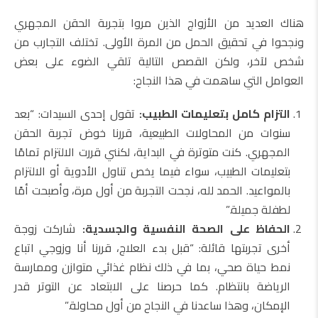
هناك العديد من الأزواج الذين مروا بتجربة الحقن المجهري
ونجحوا في تحقيق الحمل من المرة الأولى. تختلف التجارب من
شخص لآخر، ولكن القصص التالية تلقي الضوء على بعض
العوامل التي ساهمت في هذا النجاح:
التزام كامل بتعليمات الطبيب:
تقول إحدى السيدات: “بعد
سنوات من المحاولات الطبيعية، قررنا خوض تجربة الحقن
المجهري. كنت متوترة في البداية، لكنني قررت الالتزام تمامًا
بتعليمات الطبيب، سواء فيما يخص تناول الأدوية أو الالتزام
بالمواعيد. الحمد لله، نجحت التجربة من أول مرة، وأصبحت أمًا
لطفلة جميلة.”
الحفاظ على الصحة النفسية والجسدية:
شاركت زوجة
أخرى تجربتها قائلة: “قبل بدء العلاج، قررنا أنا وزوجي اتباع
نمط حياة صحي، بما في ذلك نظام غذائي متوازن وممارسة
الرياضة بانتظام. كما حرصنا على الابتعاد عن التوتر قدر
الإمكان، وهذا ساعدنا في النجاح من أول محاولة.”