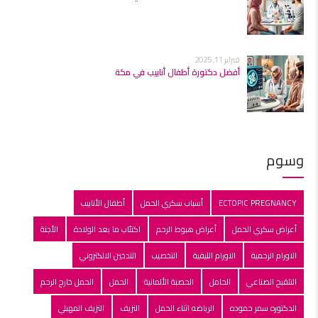
فبراير 11, 2025
أفضل دكتورة أطفال أنابيب في مكة
وسوم
ECTOPIC PREGNANCY
أسباب سكري الحمل
أطفال الأنابيب
أعراض سكري الحمل
أعراض هبوط الرحم
اكتئاب ما بعد الولادة
الأجنة
الاورام الرحمية
الاورام الليفية
التخصيب
التدخين الالكتروني
التلقبح الصناعي
الحامل
الحصبة الألمانية
الحمل
الحمل خارج الرحم
الدكتوره سمر حموده
الرياضه اثناء الحمل
النزيف
النزيف المهبلي