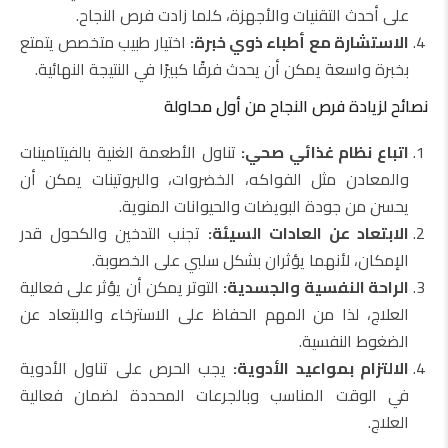
على أحدث التقنيات والأجهزة، كلما زادت فرص النجاح.
الاستشارة مع أطباء ذوي خبرة:
اختيار طبيب متخصص يتمتع
بخبرة واسعة يمكن أن يحدث فرقًا كبيرًا في النتيجة النهائية.
نصائح لزيادة فرص النجاح من أول محاولة
اتباع نظام غذائي صحي:
تناول الأطعمة الغنية بالفيتامينات
والمعادن مثل الفواكه، الخضروات، والبروتينات يمكن أن
يحسن من جودة البويضات والحيوانات المنوية.
الابتعاد عن العادات السيئة:
تجنب التدخين والكحول قدر
الإمكان، لأنهما يؤثران بشكل سلبي على الخصوبة.
الراحة النفسية والجسدية:
التوتر يمكن أن يؤثر على فعالية
العلاج، لذا من المهم الحفاظ على الاسترخاء والابتعاد عن
الضغوط النفسية.
الالتزام بمواعيد الأدوية:
يجب الحرص على تناول الأدوية
في الوقت المناسب وبالجرعات المحددة لضمان فعالية
العلاج.