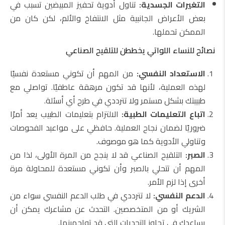
التغيرات الجسدية:
تناول أدوية تحفيز المبيضين تسبب في
بعض الأعراض الجانبية مثل الانتفاخ والألم، لكن كان من
الممكن تحملها.
نصائح للنساء اللواتي يخططن للتلقيح الصناعي
الاستعداد النفسي:
من المهم أن تكوني مستعدة نفسيًا
لهذه العملية، لأنها قد تكون مرهقة عاطفيًا. تواصلي مع
طبيبتك بشكل مستمر ولا تترددي في طرح أي أسئلة.
اتباع التعليمات الطبية:
الالتزام بتعليمات الطبيب يعد أمرًا
ضروريًا لضمان نجاح العملية. حافظي على مواعيد الفحوصات
وتناولي الأدوية كما هو موصوف.
الصبر:
التلقيح الصناعي قد لا ينجح من المرة الأولى، لذا من
المهم أن تتحلي بالصبر وأن تكوني مستعدة للمحاولة مرة
أخرى إذا لزم الأمر.
الدعم النفسي:
لا تترددي في طلب الدعم النفسي سواء من
الشريك أو من المتخصصين. التحدث عن مشاعرك يمكن أن
يساعدك في تجاوز التحديات التي قد تواجهينها.