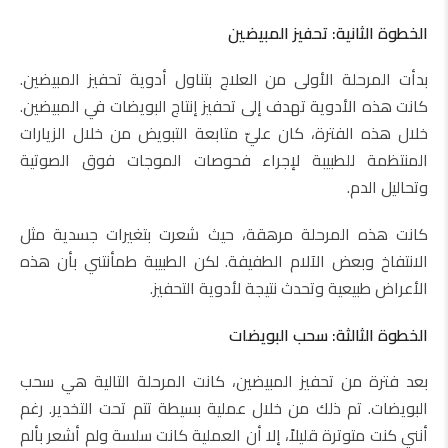
الخطوة الثانية: تحفيز المبيضين
بدأت المرحلة الأولى من العلاج بتناول أدوية تحفيز المبيضين.
كانت هذه الأدوية تهدف إلى تحفيز إنتاج البويضات في المبيضين.
خلال هذه الفترة، كان عليّ متابعة التبويض من خلال الزيارات
المنتظمة للطبيبة لإجراء فحوصات الموجات فوق الصوتية
وتحاليل الدم.
كانت هذه المرحلة مرهقة، حيث شعرت بتغيرات جسدية مثل
الانتفاخ وبعض الآلام الطفيفة. لكن الطبيبة طمأنتني بأن هذه
الأعراض طبيعية وتحدث نتيجة لأدوية التحفيز.
الخطوة الثالثة: سحب البويضات
بعد فترة من تحفيز المبيضين، كانت المرحلة التالية هي سحب
البويضات. تم ذلك من خلال عملية بسيطة تتم تحت التخدير. رغم
أنني كنت متوترة قليلاً، إلا أن العملية كانت سلسة ولم أشعر بألم