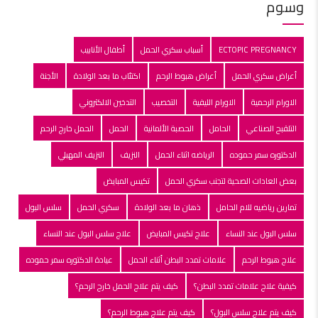
وسوم
ECTOPIC PREGNANCY
أسباب سكري الحمل
أطفال الأنابيب
أعراض سكري الحمل
أعراض هبوط الرحم
اكتئاب ما بعد الولادة
الأجنة
الاورام الرحمية
الاورام الليفية
التخصيب
التدخين الالكتروني
التلقبح الصناعي
الحامل
الحصبة الألمانية
الحمل
الحمل خارج الرحم
الدكتوره سمر حموده
الرياضه اثناء الحمل
النزيف
النزيف المهبلي
بعض العادات الصحية لتجنب سكري الحمل
تكيس المبايض
تمارين رياضيه للام الحامل
ذهان ما بعد الولادة
سكري الحمل
سلس البول
سلس البول عند النساء
علاج تكيس المبايض
علاج سلس البول عند النساء
علاج هبوط الرحم
علامات تمدد البطن أثناء الحمل
عيادة الدكتوره سمر حموده
كيفية علاج علامات تمدد البطن؟
كيف يتم علاج الحمل خارج الرحم؟
كيف يتم علاج سلس البول؟
كيف يتم علاج هبوط الرحم؟