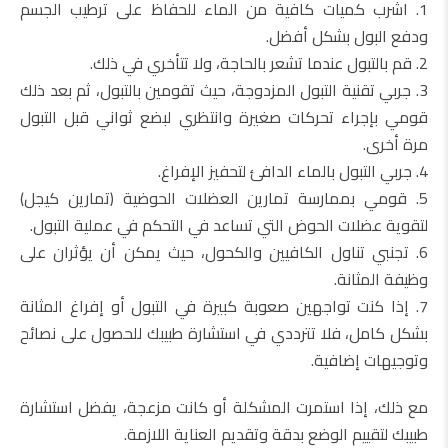
1. اشرب كميات كافية من الماء للحفاظ على ترطيب الجسم
ودفع البول بشكل أفضل.
2. قم بالتبول عندما تشعر بالحاجة، ولا تتأخري في ذلك.
3. جربي تقنية التبول المزدوجة، حيث تقومين بالتبول، ثم بعد ذلك
قومي بإجراء تحركات صغيرة وانتظري لبضع ثواني قبل التبول
مرة أخرى.
4. جربي التبول بالماء الدافئ لتحفيز الإفراغ.
5. قومي بممارسة تمارين العضلات الحوضية (تمارين كيجل)
لتقوية عضلات الحوض التي تساعد في التحكم في عملية التبول.
6. تجنبي تناول الكافيين والكحول، حيث يمكن أن يؤثران على
وظيفة المثانة.
7. إذا كنت تواجهين صعوبة كبيرة في التبول أو إفراغ المثانة
بشكل كامل، فلا تترددي في استشارة طبيبك للحصول على نصائح
وتوجيهات إضافية.
مع ذلك، إذا استمرت المشكلة أو كانت مزعجة، يفضل استشارة
طبيبك لتقييم الوضع بدقة وتقديم العناية اللازمة.