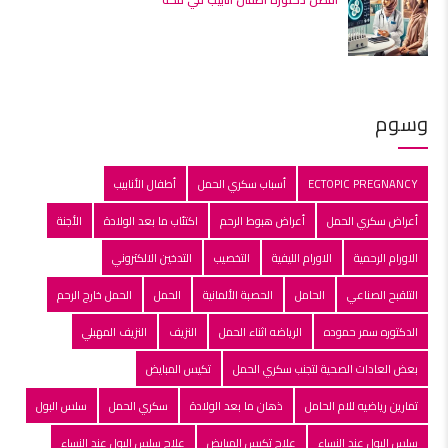
وسوم
ECTOPIC PREGNANCY
أسباب سكري الحمل
أطفال الأنابيب
أعراض سكري الحمل
أعراض هبوط الرحم
اكتئاب ما بعد الولادة
الأجنة
الاورام الرحمية
الاورام الليفية
التخصيب
التدخين الالكتروني
التلقبح الصناعي
الحامل
الحصبة الألمانية
الحمل
الحمل خارج الرحم
الدكتوره سمر حموده
الرياضه اثناء الحمل
النزيف
النزيف المهبلي
بعض العادات الصحية لتجنب سكري الحمل
تكيس المبايض
تمارين رياضيه للام الحامل
ذهان ما بعد الولادة
سكري الحمل
سلس البول
سلس البول عند النساء
علاج تكيس المبايض
علاج سلس البول عند النساء