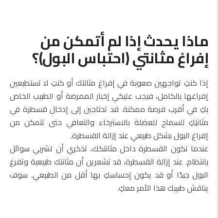
ماذا يحدث إذا لم أتمكن من
إفراغ مثانتي (احتباس البول)؟
إذا كنتِ تواجهين صعوبة في إفراغ مثانتك أو كنتِ لا تستطيعين
إفراغها بالكامل، فيجب عليكي إخبار الممرضة أو الطبيب الخاص
بكِ في أقرب فرصة ممكنة. قد تحتاجين إلى إدخال قسطرة في
مثانتِكِ للسماح للعضلة بالاسترخاء والتعافي حتى تتمكن من
إفراغ البول بشكل طبيعي عند إزالة القسطرة.
عندما تكون القسطرة داخل مثانتكك، تذكري أن تشربي سوائل
بانتظام. عند إزالة القسطرة، قد تشعرين أن مثانتك طبيعية وتفرغ
البول جيدًا أو قد يكون إحساسكِ بها أقل من الطبيعي. سوف
يناقش طبيبك هذا الأمر معكِ.