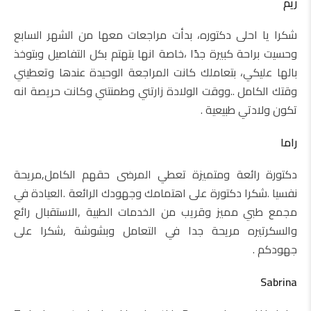
ريم
شكرا يا احلى دكتوره، بدأت مراجعات معها من الشهر السابع
وحسيت براحة كبيرة جدًا ،خاصة انها بتهتم بكل التفاصيل وبتوخذ
بالها عليكي، بتعاملك كانت المراجعة الوحيدة عندها وتعطيني
وقتك الكامل ..ووقت الولادة زارتني وطمنتني وكانت حريصة انه
تكون ولادتي طبيعية .
راما
دكتورة رائعة ومتميزة تعطي المرضى حقهم الكامل,مريحة
نفسيا .شكرا دكتورة على اهتمامك وجهودك الرائعة .العيادة في
مجمع طبي مميز وقريب من الخدمات الطبية ,الاستقبال رائع
والسكرتيره مريحة جدا في التعامل وبشوشة ,شكرا على
جهودكم .
Sabrina