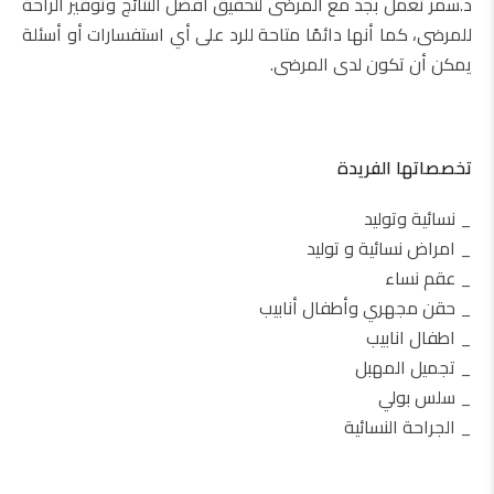
د.سمر تعمل بجد مع المرضى لتحقيق أفضل النتائج وتوفير الراحة
للمرضى، كما أنها دائمًا متاحة للرد على أي استفسارات أو أسئلة
يمكن أن تكون لدى المرضى.
تخصصاتها الفريدة
_ نسائية وتوليد
_ امراض نسائية و توليد
_ عقم نساء
_ حقن مجهري وأطفال أنابيب
_ اطفال انابيب
_ تجميل المهبل
_ سلس بولي
_ الجراحة النسائية