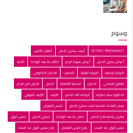
وسوم
ECTOPIC PREGNANCY
أسباب سكري الحمل
أطفال الأنابيب
أعراض سكري الحمل
أعراض هبوط الرحم
اكتئاب ما بعد الولادة
الأجنة
الاورام الرحمية
الاورام الليفية
التخصيب
التدخين الالكتروني
التلقبح الصناعي
الحامل
الحصبة الألمانية
الحمل
الحمل خارج الرحم
الدكتوره سمر حموده
الرياضه اثناء الحمل
النزيف
النزيف المهبلي
بعض العادات الصحية لتجنب سكري الحمل
تكيس المبايض
تمارين رياضيه للام الحامل
ذهان ما بعد الولادة
سكري الحمل
سلس البول
سلس البول عند النساء
علاج تكيس المبايض
علاج سلس البول عند النساء