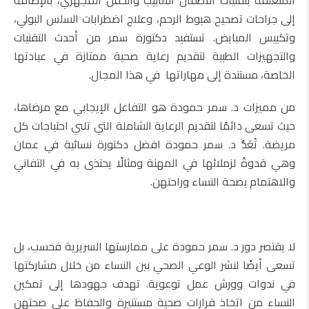
المتعلقة بتقنيات الأطفال الأنابيب والحقن المجهري، بالإضافة
إلى جراحات تصحيح هبوط الرحم، وعلاج اضطرابات السلس البولي،
وتكييس المبايض. تستفيد دكتورة سمر من أحدث التقنيات
والتجهيزات الطبية لتقديم رعاية صحية ممتازة في عيادتها
الخاصة، مستندة إلى مهاراتها في هذا المجال.
من مميزات د. سمر حمودة هو التفاعل الإيجابي مع مرضاها،
حيث تسعى دائمًا لتقديم الرعاية الشاملة التي تلبي احتياجات كل
مريضة. تُعَدُّ د. سمر حمودة افضل دكتورة نسائية في عمان
وهي قدوةً لزملائها في المهنة ومثالًا يحتذى به في التفاني
والاهتمام بصحة النساء وراحتهن.
لا يقتصر دور د. سمر حمودة على ممارستها السريرية فحسب، بل
تسعى أيضًا لنشر الوعي الصحي بين النساء من خلال مشاركتها
في ندوات وورش عمل توعوية. تهدف جهودها إلى تمكين
النساء من اتخاذ قرارات صحية مستنيرة والحفاظ على صحتهن