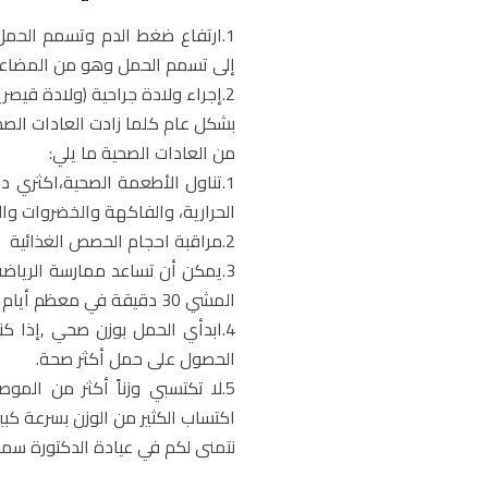
1.ارتفاع ضغط الدم وتسمم الحمل
إلى تسمم الحمل وهو من المضاعفا
2.إجراء ولادة جراحية (ولادة قيصرية)من المرجح أن يقرر الطبيب ولادة قيصرية.
بشكل عام كلما زادت العادات الصح
من العادات الصحية ما يلي:
1.تناول الأطعمة الصحية،اكثري د
الحرارية، والفاكهة والخضروات وال
2.مراقبة احجام الحصص الغذائية
3.يمكن أن تساعد ممارسة الرياض
المشي 30 دقيقة في معظم أيام الأسبوع.
4.ابدأي الحمل بوزن صحي ,إذا ك
الحصول على حمل أكثر صحة.
5.لا تكتسبي وزناً أكثر من الم
اكتساب الكثير من الوزن بسرعة كبي
نتمنى لكم في عيادة الدكتورة سمر