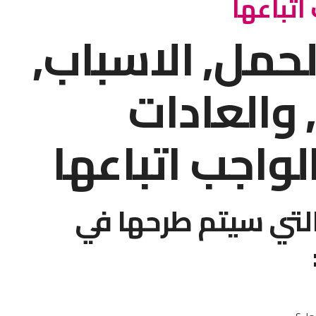
اتباعها
حمل, الاسباب,
 والعادات
لواجب اتباعها
لتي سيتم طرحها في