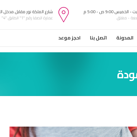
 الخميس 9:00 ص - 5:00 م
شارع الملكة نور مقابل مدخل ا
معة - مغلق
عمارة الصفا رقم "1" الطابق "4"
المدونة
اتصل بنا
احجز موعد
ودة