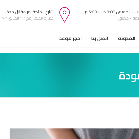
 الخميس 9:00 ص - 5:00 م
شارع الملكة نور مقابل مدخل ا
معة - مغلق
عمارة الصفا رقم "1" الطابق "4"
المدونة
اتصل بنا
احجز موعد
ودة