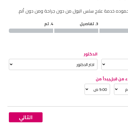
حموده خدمة علاج سلس البول من دون جراحة ومن دون ألم.
3. تفاصيل
4. تم
الدكتور
اء من قبل
يبدأ من
التالي