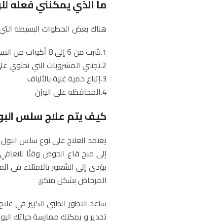
ما الذي يمكنني فعله للو
هناك بعض الخطوات البسيطة التي 
1.شرب من 6 إلى 8 أكواب من السوائل يوميًا
2.تجنبي المشروبات التي تحتوي على السكر أو الكافيين لأنها يمكن أن تهيج المثانة
3.إتباع حمية غنية بالألياف
4.المحافظه على الوزن
كيف يتم علاج سلس البو
يعتمد العلاج على نوع سلس البول
إلى منح قاع الحوض وقتًا للتعافي
يؤدي إلى الشعور بالامتلاء في الم
المرحاض بشكل متكرر.
ساعد التطور الطبي الكبير في علاج
تخدير و يمكنك ممارسة حياتك اليو