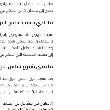
سلس البول هو أي تسرب لا إرادي
صغير إلى فقدان كامل للتحكم في 
ما الذي يسبب سلس البو
عندما تكونين حاملاً،تقومين بإفر
والأمعاء والرحم تسمى هذه المج
وعندما يتحرك الطفل للأسفل عبر 
إلى ضعف العضلات التي تتحكم في ا
ما مدى شيوع سلس البو
يعد تسرب البول (سلس البول)بعد ال
من التسرب،قد يتسرب البول من بع
تزداد احتمالية إصابتك بسلس البول 
1.تعانين من مشاكل في المثانة أو الأمعاء قبل الحمل.
2.مشاكل المثانة أثناء الحمل