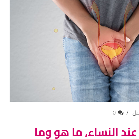
مل
0
ند النساء, ما هو وما