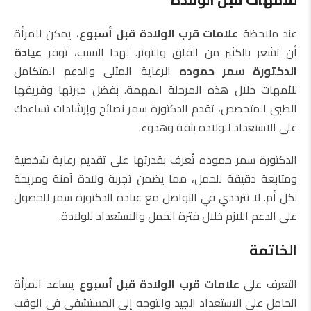
عند ملاحظة
علامات قرب الولادة قبل أسبوع
، يمكن للمرأة
أن تشعر بالكثير من القلق والتوتر. لهذا السبب، توفر
عيادة
الدكتورة سمر حموده
الرعاية المثلى والدعم المتكامل
للأمهات خلال هذه المرحلة المهمة. بفضل خبرتها وفريقها
الطبي المتخصص، تقدم الدكتورة سمر نصائح وإرشادات تساعدك
على الاستعداد للولادة بثقة وهدوء.
الدكتورة سمر حموده تُعرف بقدرتها على تقديم رعاية شخصية
ومتابعة دقيقة للحمل، مما يضمن تجربة ولادة آمنة ومريحة
لكل أم. لا تترددي في التواصل مع عيادة الدكتورة سمر للحصول
على الدعم اللازم خلال فترة الحمل والاستعداد للولادة.
الخاتمة
التعرف على
علامات قرب الولادة قبل أسبوع
يساعد المرأة
الحامل على الاستعداد الجيد والتوجه إلى المستشفى في الوقت