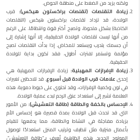
ولكنه يزيد من الضغط على منطقة الحوض.
زيادة التقلصات (تقلصات براكستون هيكس):
قرب
الولادة، قد تزداد تقلصات براكستون هيكس (التقلصات
الكاذبة) بشكل ملحوظ، وتصبح أكثر قوة وانتظامًا. على الرغم
من أنها ليست تقلصات الولادة الحقيقية، إلا أنها إشارة إلى
أن جسمك يتدرب ويستعد للمخاض. إذا بدأت التقلصات تصبح
مؤلمة وتستمر لفترات أطول، فقد تكون بداية للولادة
الحقيقية.
زيادة الإفرازات المهبلية:
زيادة الإفرازات المهبلية هي
إحدى
علامات قرب الولادة قبل أسبوع
. قد تلاحظين تغيرات
في لون وكمية الإفرازات، وقد تحتوي على خيوط دموية. هذه
العلامة تشير إلى استعداد عنق الرحم لبدء عملية الولادة.
الإحساس بالخفة والطاقة (طاقة التعشيش):
من الأمور
التي قد تحدث قبل الولادة بمدة قصيرة هو إحساس الأم
بزيادة مفاجئة في النشاط والطاقة، مما يدفعها للقيام
بأعمال منزلية مثل تنظيف وترتيب المنزل استعدادًا لوصول
المولود الجديد. هذه الظاهرة تُعرف بـ”طاقة التعشيش”،