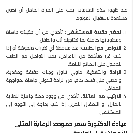
عند ظهور هذه العلامات، يجب على المرأة الحامل أن تكون
مستعدة لاستقبال المولود:
تحضير حقيبة المستشفى:
تأكدي من أن حقيبتك جاهزة
ومحتوياتها كاملة بما تحتاجينه أنتِ والطفل.
التواصل مع الطبيب:
عند ملاحظة أي تغيرات ملحوظة أو إذا
كنتِ غير متأكدة من الأعراض، يجب التواصل مع الطبيب
للحصول على النصائح اللازمة.
الراحة والتغذية:
حاولي تناول وجبات خفيفة ومغذية،
واحصلي على قسط كافٍ من الراحة لتكوني جاهزة لمواجهة
المخاض.
الترتيب مع العائلة:
تأكدي من وجود خطة جاهزة للعناية
بالمنزل أو الأطفال الآخرين إذا كنتِ بحاجة إلى التوجه إلى
المستشفى.
عيادة الدكتورة سمر حموده: الرعاية المثلى
للأمهات قبل الولادة