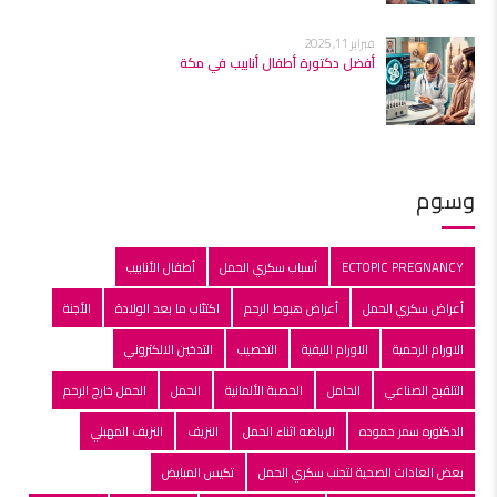
فبراير 11, 2025
أفضل دكتورة أطفال أنابيب في مكة
وسوم
ECTOPIC PREGNANCY
أسباب سكري الحمل
أطفال الأنابيب
أعراض سكري الحمل
أعراض هبوط الرحم
اكتئاب ما بعد الولادة
الأجنة
الاورام الرحمية
الاورام الليفية
التخصيب
التدخين الالكتروني
التلقبح الصناعي
الحامل
الحصبة الألمانية
الحمل
الحمل خارج الرحم
الدكتوره سمر حموده
الرياضه اثناء الحمل
النزيف
النزيف المهبلي
بعض العادات الصحية لتجنب سكري الحمل
تكيس المبايض