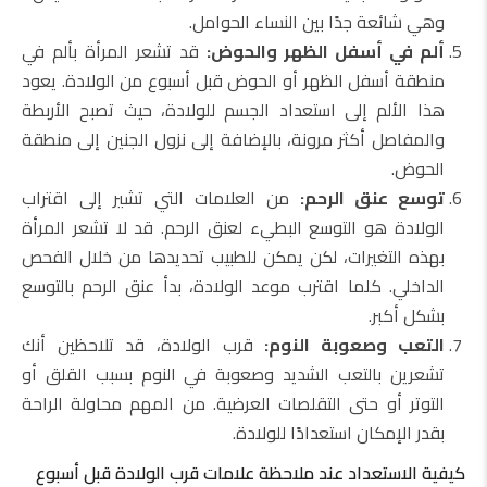
وهي شائعة جدًا بين النساء الحوامل.
ألم في أسفل الظهر والحوض:
قد تشعر المرأة بألم في
منطقة أسفل الظهر أو الحوض قبل أسبوع من الولادة. يعود
هذا الألم إلى استعداد الجسم للولادة، حيث تصبح الأربطة
والمفاصل أكثر مرونة، بالإضافة إلى نزول الجنين إلى منطقة
الحوض.
توسع عنق الرحم:
من العلامات التي تشير إلى اقتراب
الولادة هو التوسع البطيء لعنق الرحم. قد لا تشعر المرأة
بهذه التغيرات، لكن يمكن للطبيب تحديدها من خلال الفحص
الداخلي. كلما اقترب موعد الولادة، بدأ عنق الرحم بالتوسع
بشكل أكبر.
التعب وصعوبة النوم:
قرب الولادة، قد تلاحظين أنك
تشعرين بالتعب الشديد وصعوبة في النوم بسبب القلق أو
التوتر أو حتى التقلصات العرضية. من المهم محاولة الراحة
بقدر الإمكان استعدادًا للولادة.
كيفية الاستعداد عند ملاحظة علامات قرب الولادة قبل أسبوع