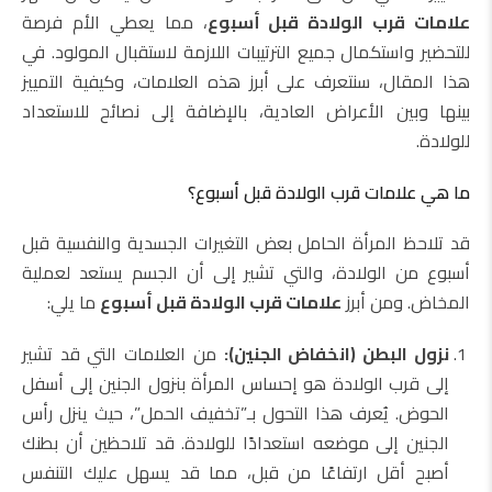
علامات قرب الولادة قبل أسبوع
، مما يعطي الأم فرصة
للتحضير واستكمال جميع الترتيبات اللازمة لاستقبال المولود. في
هذا المقال، سنتعرف على أبرز هذه العلامات، وكيفية التمييز
بينها وبين الأعراض العادية، بالإضافة إلى نصائح للاستعداد
للولادة.
ما هي علامات قرب الولادة قبل أسبوع؟
قد تلاحظ المرأة الحامل بعض التغيرات الجسدية والنفسية قبل
أسبوع من الولادة، والتي تشير إلى أن الجسم يستعد لعملية
المخاض. ومن أبرز
علامات قرب الولادة قبل أسبوع
ما يلي:
نزول البطن (انخفاض الجنين):
من العلامات التي قد تشير
إلى قرب الولادة هو إحساس المرأة بنزول الجنين إلى أسفل
الحوض. يُعرف هذا التحول بـ”تخفيف الحمل”، حيث ينزل رأس
الجنين إلى موضعه استعدادًا للولادة. قد تلاحظين أن بطنك
أصبح أقل ارتفاعًا من قبل، مما قد يسهل عليك التنفس