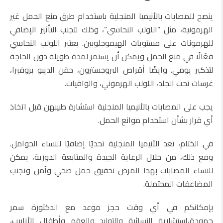
ينصح للمصابات بالأنيميا المنجلية باستخدام طرق منع الحمل غير
الهرمونية، مثل “اللولب النحاسي”، وذلك لتجنب التأثير الإضافي
للهرمونات على مستويات الهيموجلوبين. يعتبر اللولب النحاسي
فعّالًا في منع الحمل ويمكن أن يستمر لمدة طويلة دون الحاجة
لتذكير يومي. وايضًا أقراص البروجسترون، حقن الديبو بروفيرا،
غرسات تحت الجلد، اللولب الهرموني، والواقيات.
يجب على المصابات بالأنيميا المنجلية استشارة طبيبهن قبل اتخاذ
أي قرار بشأن استخدام موانع الحمل.
في الختام، تعد الأنيميا المنجلية تحديًا إضافيًا للنساء الحوامل.
ومع ذلك، من خلال الرعاية الجيدة والمتابعة الدورية، يمكن
للنساء المصابات بهذا المرض تحقيق حمل صحي وآمن وتجنب
المضاعفات المحتملة.
بإمكانكم في أي وقت حجز موعد مع الدكتورة سمر
حمودة،استشارية النسائية والتوليد والعقم وأطفال الأنابيب،