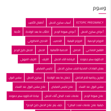
وسوم
ECTOPIC PREGNANCY
أسباب سكري الحمل
أطفال الأنابيب
أعراض سكري الحمل
أعراض هبوط الرحم
اكتئاب ما بعد الولادة
الأجنة
الاورام الرحمية
الاورام الليفية
التخصيب
التدخين الالكتروني
التلقبح الصناعي
الحامل
الحصبة الألمانية
الحمل
الحمل خارج الرحم
الدكتوره سمر حموده
الرياضه اثناء الحمل
النزيف
النزيف المهبلي
بعض العادات الصحية لتجنب سكري الحمل
تكيس المبايض
تمارين رياضيه للام الحامل
ذهان ما بعد الولادة
سكري الحمل
سلس البول
سلس البول عند النساء
علاج تكيس المبايض
علاج سلس البول عند النساء
علاج هبوط الرحم
علامات تمدد البطن أثناء الحمل
عيادة الدكتوره سمر حموده
كيفية علاج علامات تمدد البطن؟
كيف يتم علاج الحمل خارج الرحم؟