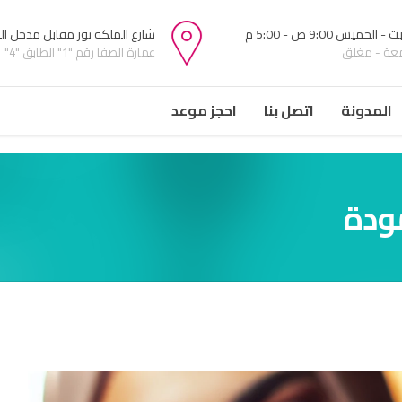
 الخميس 9:00 ص - 5:00 م
شارع الملكة نور مقابل مدخل ا
معة - مغلق
عمارة الصفا رقم "1" الطابق "4"
المدونة
اتصل بنا
احجز موعد
ودة