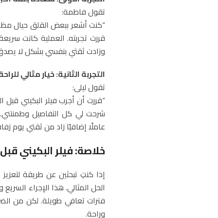
تقول فاطمة:
“كنت أشعر ببعض القلق حيال مظهر 
قررت تجربته. العملية كانت سريعة
وزادت ثقتي بنفسي بشكل لا يصدق.
التجربة الثانية: خيار مثالي للراح
تقول ليلى:
“قررت أن أجرب فيلر البكيني قبل ال
شرحت لي كل التفاصيل وطمنتني. 
عاملًا إضافيًا زاد من ثقتي يوم زفاف
خلاصة: فيلر البكيني قبل 
إذا كنتِ تبحثين عن طريقة لتعزي
الحل المثالي. هذا الإجراء السريع
فترات تعافي طويلة. لكن من الض
وراحة.