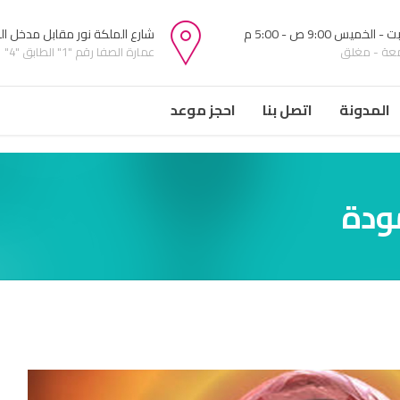
 الخميس 9:00 ص - 5:00 م
شارع الملكة نور مقابل مدخل ا
معة - مغلق
عمارة الصفا رقم "1" الطابق "4"
المدونة
اتصل بنا
احجز موعد
ودة