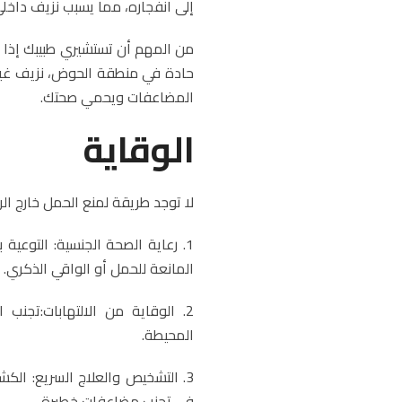
إلى انفجاره، مما يسبب نزيف داخلي
من المهم أن تستشيري طبيبك إذا ك
حادة في منطقة الحوض، نزيف غير
المضاعفات ويحمي صحتك.
الوقاية
لا توجد طريقة لمنع الحمل خارج ا
1. رعاية الصحة الجنسية: التوعية
المانعة للحمل أو الواقي الذكري.
2. الوقاية من الالتهابات:تجنب ا
المحيطة.
3. التشخيص والعلاج السريع: الك
في تجنب مضاعفات خطيرة.