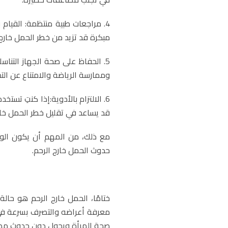
4. مراجعات طبية منتظمة: القي
مبكرة قد تزيد من خطر الحمل خارج 
5. الحفاظ على صحة الجهاز التناس
وممارسة الرياضة والامتناع عن التد
6. الالتزام بالأدوية:إذا كنتِ تست
قد يساعد في تقليل خطر الحمل خارج
مع ذلك، من المهم أن يكون الوع
حدوث الحمل خارج الرحم.
ختامًا، الحمل خارج الرحم هو حال
معرفة أعراضه والتصرف بسرعة في 
صحة المرأة ويحول دون حدوث مض