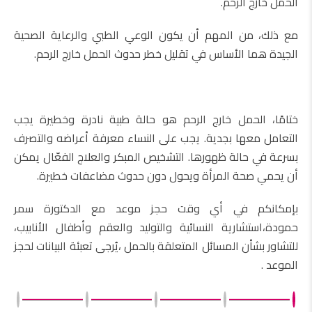
الحمل خارج الرحم.
مع ذلك، من المهم أن يكون الوعي الطبي والرعاية الصحية
الجيدة هما الأساس في تقليل خطر حدوث الحمل خارج الرحم.
ختامًا، الحمل خارج الرحم هو حالة طبية نادرة وخطيرة يجب
التعامل معها بجدية. يجب على النساء معرفة أعراضه والتصرف
بسرعة في حالة ظهورها. التشخيص المبكر والعلاج الفعّال يمكن
أن يحمي صحة المرأة ويحول دون حدوث مضاعفات خطيرة.
بإمكانكم في أي وقت حجز موعد مع الدكتورة سمر
حمودة،استشارية النسائية والتوليد والعقم وأطفال الأنابيب،
للتشاور بشأن المسائل المتعلقة بالحمل ،يُرجى تعبئة البيانات لحجز
الموعد .