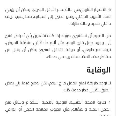
6. الانفجار الأنابيبي:في حالة عدم التدخل السريع، يمكن أن يؤدي
تمدد الأنبوب الداخلي ونمو الجنين إلى انفجاره، مما يسبب نزيف
داخلي شديد وحالة طارئة.
من المهم أن تستشيري طبيبك إذا كنت تشعرين بأي أعراض تشير
إلى وجود حمل خارج الرحم، مثل آلام حادة في منطقة الحوض،
نزيف غير طبيعي، أو دوخة. التدخل السريع يمكن أن يقلل من
مخاطر هذه المضاعفات ويحمي صحتك.
الوقاية
لا توجد طريقة لمنع الحمل خارج الرحم، لكن نوضح فيما يلي بعض
الطرق لتقليل خطر حدوث ذلك:
1. رعاية الصحة الجنسية: التوعية بأهمية استخدام وسائل منع
الحمل الآمنة والفعّالة، مثل الحبوب المانعة للحمل أو الواقي
الذكري.