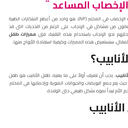
الإخصاب المساعد
، أو ما يعرف بتقنية الإخصاب في المختبر (IVF)، هو واحد من أعظم الابتكارات الطبية
يعانون من مشاكل في الإنجاب. على الرغم من التحديات التي قد
لتهم نحو الإنجاب باستخدام هذه التقنية، فإن
مميزات طفل
لمقال، سنستعرض هذه المميزات وكيفية استفادة الأزواج منها.
أنابيب؟
نابيب
، يجب أن نتعرف أولاً على ما يعنيه. طفل الأنابيب هو طفل
، حيث يتم جمع البويضات والحيوانات المنوية وإخصابها في المختبر.
حم الأم ليبدأ نموه بشكل طبيعي حتى الولادة.
لأنابيب