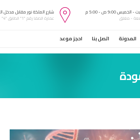
 الخميس 9:00 ص - 5:00 م
شارع الملكة نور مقابل مدخل ا
معة - مغلق
عمارة الصفا رقم "1" الطابق "4"
المدونة
اتصل بنا
احجز موعد
ودة