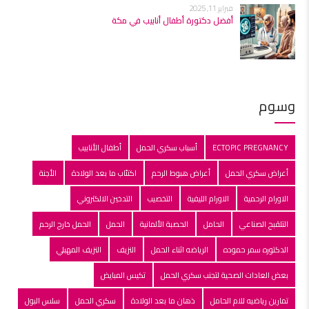
فبراير 11, 2025
أفضل دكتورة أطفال أنابيب في مكة
وسوم
ECTOPIC PREGNANCY
أسباب سكري الحمل
أطفال الأنابيب
أعراض سكري الحمل
أعراض هبوط الرحم
اكتئاب ما بعد الولادة
الأجنة
الاورام الرحمية
الاورام الليفية
التخصيب
التدخين الالكتروني
التلقبح الصناعي
الحامل
الحصبة الألمانية
الحمل
الحمل خارج الرحم
الدكتوره سمر حموده
الرياضه اثناء الحمل
النزيف
النزيف المهبلي
بعض العادات الصحية لتجنب سكري الحمل
تكيس المبايض
تمارين رياضيه للام الحامل
ذهان ما بعد الولادة
سكري الحمل
سلس البول