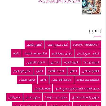
أفضل دكتورة أطفال أنابيب في مكة
وسوم
ECTOPIC PREGNANCY
أسباب سكري الحمل
أطفال الأنابيب
أعراض سكري الحمل
أعراض هبوط الرحم
اكتئاب ما بعد الولادة
الأجنة
الاورام الرحمية
الاورام الليفية
التخصيب
التدخين الالكتروني
التلقبح الصناعي
الحامل
الحصبة الألمانية
الحمل
الحمل خارج الرحم
الدكتوره سمر حموده
الرياضه اثناء الحمل
النزيف
النزيف المهبلي
بعض العادات الصحية لتجنب سكري الحمل
تكيس المبايض
تمارين رياضيه للام الحامل
ذهان ما بعد الولادة
سكري الحمل
سلس البول
سلس البول عند النساء
علاج تكيس المبايض
علاج سلس البول عند النساء