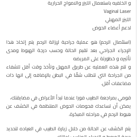
و الخلفيه باستعمال الليزر والامواج الحرارية
Vaginal Laser
الليزر المهبلي
لدعم أعضاء الحوض
(استئصال الرحم) هو عملية جراحية لإزالة الرحم يتم إتخاذ هذا
الإجراء الجراحي بعد تقيم الحالة وحسب درجة الهبوط ومدى
تأثيره و خطورتة على المريضه
و تتم هذه العمليه عن طريق المهبل وتأخذ وقت أقل للشفاء
من الجراحة التي تتطلب شقًا في البطن بالإضافه إلى انها ذات
مضاعفات أقل.
قومي بمراجعة الطبيب فورا عندما تبدأ الأعراض في مضايقتك،
يمكن أن تساعدك فحوصات الحوض المنتظمة في الكشف عن
هبوط الرحم في مراحله المبكرة.
يتم الكشف عن الحالة من خلال زيارة الطبيب في العياده لتحديد
درجة الهبوط و الإجراء المناسب لحالتك.