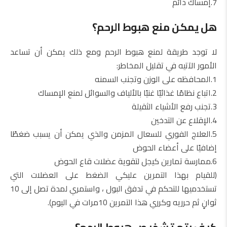
7.إمساك دائم
هل يمكن منع هبوط الرحم؟
لا توجد طريقة لمنع هبوط الرحم ومع ذلك يمكن أن تساعد
الأمور الآتيه في تقليل المخاطر:
1.المحافظه على الوزن وتجنب السمنه
2.اتباع نظامًا غذائيًا غنيًا بالألياف والسوائل لمنع الإمساك
3.تجنب رفع الأشياء الثقيلة
4.الإقلاع عن التدخين
5.العلاج الفوري للسعال المزمن والذي يمكن أن يسبب ضغطًا
إضافيًا على أعضاء الحوض
6.ممارسة تمارين كيجل لتقوية عضلات قاع الحوض
(للقيام بهذا التمرين عليكي الضغط على العضلات التي
تستخدميها للتحكم في تدفق البول ، واستمري لمدة تصل إلى 10
ثوانٍ ثم حرريه وكرري هذا التمرين 10مرات في اليوم).