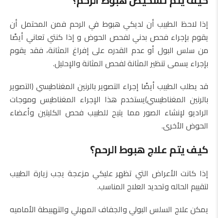
كيف يتم تشخيص هبوط الرحم؟
إذا لاحظ الطبيب أن لديكي هبوط في الرحم فمن المحتمل أن
يقوم بإجراء فحص بدني لفحص الحوض و إذا كنتي تعاني أيضًا
من سلس البول أو عدم القدره على إفراغ المثانة، فقد يقوم
بإجراء يسمى تنظير المثانة لفحص المثانة والإحليل.
قد يطلب الطبيب أيضًا إجراء التصوير بالرنين المغناطيسي (التصوير
بالرنين المغناطيسي)يستخدم هذا الإجراء المغناطيس وموجات
الراديو لإنشاء الصور مما يتيح للطبيب فحص الكليتين وأعضاء
الحوض الأخرى.
كيف يتم علاج هبوط الرحم؟
إذا كانت الأعراض التي تظهر عليكي مزعجة يجب زيارة الطبيب
لتقييم الحاله وتحديد العلاج المناسب.
يمكن علاج السلس البولي والجفاف المهبلي والتهبيطة الأماميه