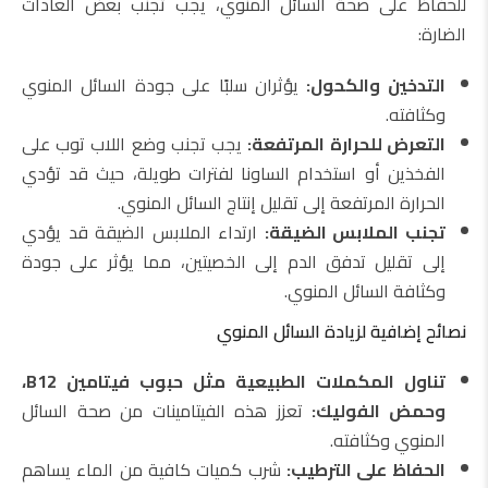
للحفاظ على صحة السائل المنوي، يجب تجنب بعض العادات
الضارة:
التدخين والكحول:
يؤثران سلبًا على جودة السائل المنوي
وكثافته.
التعرض للحرارة المرتفعة:
يجب تجنب وضع اللاب توب على
الفخذين أو استخدام الساونا لفترات طويلة، حيث قد تؤدي
الحرارة المرتفعة إلى تقليل إنتاج السائل المنوي.
تجنب الملابس الضيقة:
ارتداء الملابس الضيقة قد يؤدي
إلى تقليل تدفق الدم إلى الخصيتين، مما يؤثر على جودة
وكثافة السائل المنوي.
نصائح إضافية لزيادة السائل المنوي
تناول المكملات الطبيعية مثل حبوب فيتامين B12،
وحمض الفوليك:
تعزز هذه الفيتامينات من صحة السائل
المنوي وكثافته.
الحفاظ على الترطيب:
شرب كميات كافية من الماء يساهم