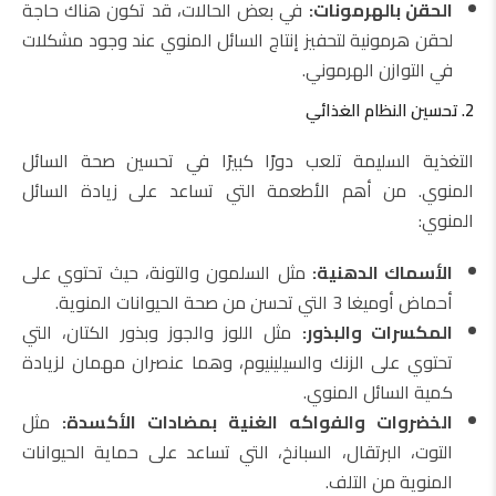
الحقن بالهرمونات:
في بعض الحالات، قد تكون هناك حاجة
لحقن هرمونية لتحفيز إنتاج السائل المنوي عند وجود مشكلات
في التوازن الهرموني.
2. تحسين النظام الغذائي
التغذية السليمة تلعب دورًا كبيرًا في تحسين صحة السائل
المنوي. من أهم الأطعمة التي تساعد على زيادة السائل
المنوي:
الأسماك الدهنية:
مثل السلمون والتونة، حيث تحتوي على
أحماض أوميغا 3 التي تحسن من صحة الحيوانات المنوية.
المكسرات والبذور:
مثل اللوز والجوز وبذور الكتان، التي
تحتوي على الزنك والسيلينيوم، وهما عنصران مهمان لزيادة
كمية السائل المنوي.
الخضروات والفواكه الغنية بمضادات الأكسدة:
مثل
التوت، البرتقال، السبانخ، التي تساعد على حماية الحيوانات
المنوية من التلف.