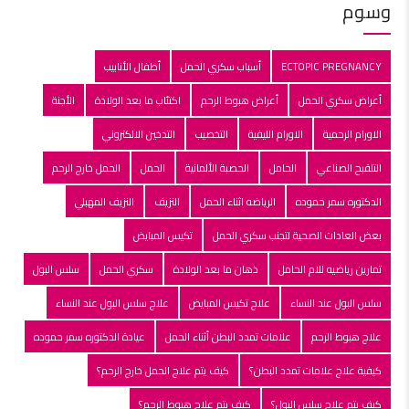
وسوم
ECTOPIC PREGNANCY
أسباب سكري الحمل
أطفال الأنابيب
أعراض سكري الحمل
أعراض هبوط الرحم
اكتئاب ما بعد الولادة
الأجنة
الاورام الرحمية
الاورام الليفية
التخصيب
التدخين الالكتروني
التلقبح الصناعي
الحامل
الحصبة الألمانية
الحمل
الحمل خارج الرحم
الدكتوره سمر حموده
الرياضه اثناء الحمل
النزيف
النزيف المهبلي
بعض العادات الصحية لتجنب سكري الحمل
تكيس المبايض
تمارين رياضيه للام الحامل
ذهان ما بعد الولادة
سكري الحمل
سلس البول
سلس البول عند النساء
علاج تكيس المبايض
علاج سلس البول عند النساء
علاج هبوط الرحم
علامات تمدد البطن أثناء الحمل
عيادة الدكتوره سمر حموده
كيفية علاج علامات تمدد البطن؟
كيف يتم علاج الحمل خارج الرحم؟
كيف يتم علاج سلس البول؟
كيف يتم علاج هبوط الرحم؟