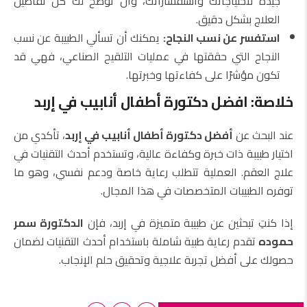
جيدة لاحتياجاتك واستفساراتك، وأن توضح لك كل تفاصيل
العلاج بشكل دقيق.
استفسر عن نسب النجاح:
يمكنك أن تسألي الطبيبة عن نسب
النجاح التي حققتها في عمليات التلقيح الصناعي، فهي قد
تكون مؤشرًا على كفاءتها وخبرتها.
خلاصة: افضل دكتورة أطفال أنابيب في إربد
عند البحث عن
أفضل دكتورة أطفال أنابيب في إربد
، تأكدي من
اختيار طبيبة ذات خبرة وكفاءة عالية، وتستخدم أحدث التقنيات في
علاج العقم. العملية تتطلب رعاية خاصة ودعم نفسي، وهو ما
توفره الطبيبات المتخصصات في هذا المجال.
إذا كنتِ تبحثين عن طبيبة متميزة في إربد، فإن
الدكتورة سمر
حموده
تقدم رعاية طبية شاملة باستخدام أحدث التقنيات لضمان
حصولك على أفضل تجربة علاجية وتحقيق حلم الإنجاب.