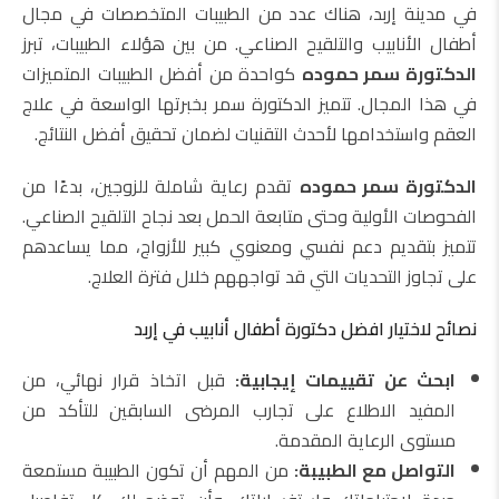
في مدينة إربد، هناك عدد من الطبيبات المتخصصات في مجال
أطفال الأنابيب والتلقيح الصناعي. من بين هؤلاء الطبيبات، تبرز
الدكتورة سمر حموده
كواحدة من أفضل الطبيبات المتميزات
في هذا المجال. تتميز الدكتورة سمر بخبرتها الواسعة في علاج
العقم واستخدامها لأحدث التقنيات لضمان تحقيق أفضل النتائج.
الدكتورة سمر حموده
تقدم رعاية شاملة للزوجين، بدءًا من
الفحوصات الأولية وحتى متابعة الحمل بعد نجاح التلقيح الصناعي.
تتميز بتقديم دعم نفسي ومعنوي كبير للأزواج، مما يساعدهم
على تجاوز التحديات التي قد تواجههم خلال فترة العلاج.
نصائح لاختيار افضل دكتورة أطفال أنابيب في إربد
ابحث عن تقييمات إيجابية:
قبل اتخاذ قرار نهائي، من
المفيد الاطلاع على تجارب المرضى السابقين للتأكد من
مستوى الرعاية المقدمة.
التواصل مع الطبيبة:
من المهم أن تكون الطبيبة مستمعة