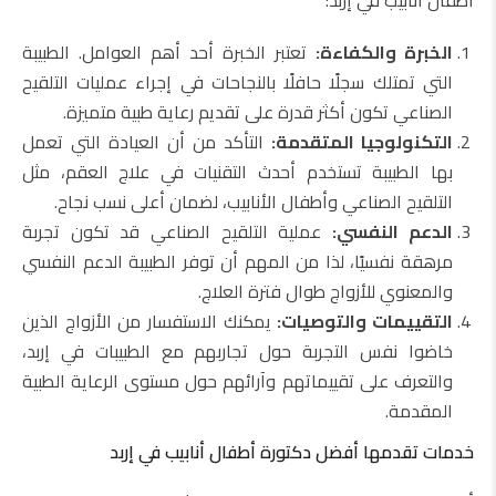
أطفال أنابيب في إربد:
الخبرة والكفاءة:
تعتبر الخبرة أحد أهم العوامل. الطبيبة
التي تمتلك سجلًا حافلًا بالنجاحات في إجراء عمليات التلقيح
الصناعي تكون أكثر قدرة على تقديم رعاية طبية متميزة.
التكنولوجيا المتقدمة:
التأكد من أن العيادة التي تعمل
بها الطبيبة تستخدم أحدث التقنيات في علاج العقم، مثل
التلقيح الصناعي وأطفال الأنابيب، لضمان أعلى نسب نجاح.
الدعم النفسي:
عملية التلقيح الصناعي قد تكون تجربة
مرهقة نفسيًا، لذا من المهم أن توفر الطبيبة الدعم النفسي
والمعنوي للأزواج طوال فترة العلاج.
التقييمات والتوصيات:
يمكنك الاستفسار من الأزواج الذين
خاضوا نفس التجربة حول تجاربهم مع الطبيبات في إربد،
والتعرف على تقييماتهم وآرائهم حول مستوى الرعاية الطبية
المقدمة.
خدمات تقدمها أفضل دكتورة أطفال أنابيب في إربد