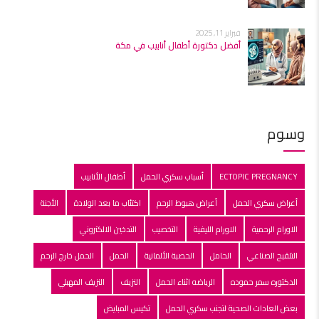
فبراير 11, 2025
أفضل دكتورة أطفال أنابيب في مكة
وسوم
ECTOPIC PREGNANCY
أسباب سكري الحمل
أطفال الأنابيب
أعراض سكري الحمل
أعراض هبوط الرحم
اكتئاب ما بعد الولادة
الأجنة
الاورام الرحمية
الاورام الليفية
التخصيب
التدخين الالكتروني
التلقبح الصناعي
الحامل
الحصبة الألمانية
الحمل
الحمل خارج الرحم
الدكتوره سمر حموده
الرياضه اثناء الحمل
النزيف
النزيف المهبلي
بعض العادات الصحية لتجنب سكري الحمل
تكيس المبايض