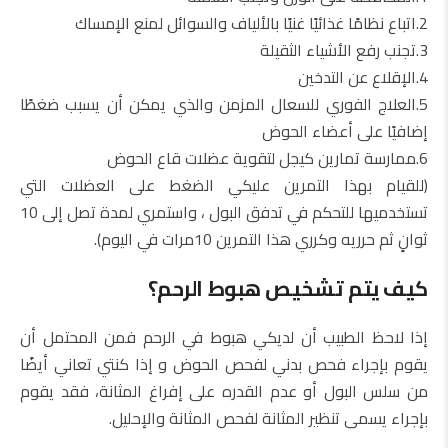
2.اتباع نظامًا غذائيًا غنيًا بالألياف والسوائل لمنع الإمساك
3.تجنب رفع الأشياء الثقيلة
4.الإقلاع عن التدخين
5.العلاج الفوري للسعال المزمن والذي يمكن أن يسبب ضغطًا
إضافيًا على أعضاء الحوض
6.ممارسة تمارين كيجل لتقوية عضلات قاع الحوض
(للقيام بهذا التمرين عليكي الضغط على العضلات التي
تستخدميها للتحكم في تدفق البول ، واستمري لمدة تصل إلى 10
ثوانٍ ثم حرريه وكرري هذا التمرين 10مرات في اليوم).
كيف يتم تشخيص هبوط الرحم؟
إذا لاحظ الطبيب أن لديكي هبوط في الرحم فمن المحتمل أن
يقوم بإجراء فحص بدني لفحص الحوض و إذا كنتي تعاني أيضًا
من سلس البول أو عدم القدره على إفراغ المثانة، فقد يقوم
بإجراء يسمى تنظير المثانة لفحص المثانة والإحليل.