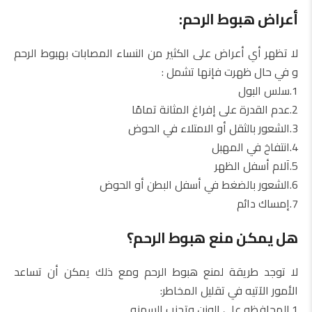
أعراض هبوط الرحم:
لا تظهر أي أعراض على الكثير من النساء المصابات بهبوط الرحم
و في حال ظهرت فإنها تشمل :
1.سلس البول
2.عدم القدرة على إفراغ المثانة تمامًا
3.الشعور بالثقل أو الامتلاء في الحوض
4.انتفاخ في المهبل
5.آلام أسفل الظهر
6.الشعور بالضغط في أسفل البطن أو الحوض
7.إمساك دائم
هل يمكن منع هبوط الرحم؟
لا توجد طريقة لمنع هبوط الرحم ومع ذلك يمكن أن تساعد
الأمور الآتيه في تقليل المخاطر:
1.المحافظه على الوزن وتجنب السمنه