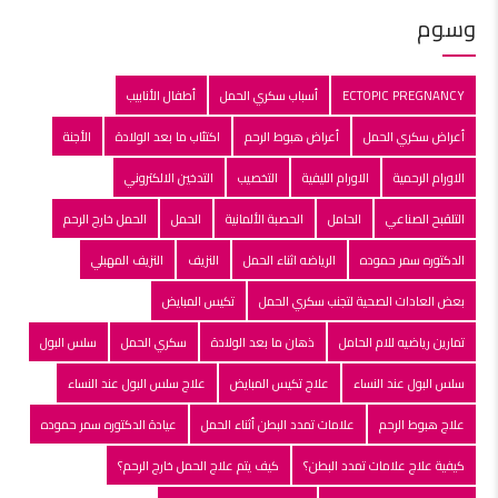
وسوم
ECTOPIC PREGNANCY
أسباب سكري الحمل
أطفال الأنابيب
أعراض سكري الحمل
أعراض هبوط الرحم
اكتئاب ما بعد الولادة
الأجنة
الاورام الرحمية
الاورام الليفية
التخصيب
التدخين الالكتروني
التلقبح الصناعي
الحامل
الحصبة الألمانية
الحمل
الحمل خارج الرحم
الدكتوره سمر حموده
الرياضه اثناء الحمل
النزيف
النزيف المهبلي
بعض العادات الصحية لتجنب سكري الحمل
تكيس المبايض
تمارين رياضيه للام الحامل
ذهان ما بعد الولادة
سكري الحمل
سلس البول
سلس البول عند النساء
علاج تكيس المبايض
علاج سلس البول عند النساء
علاج هبوط الرحم
علامات تمدد البطن أثناء الحمل
عيادة الدكتوره سمر حموده
كيفية علاج علامات تمدد البطن؟
كيف يتم علاج الحمل خارج الرحم؟