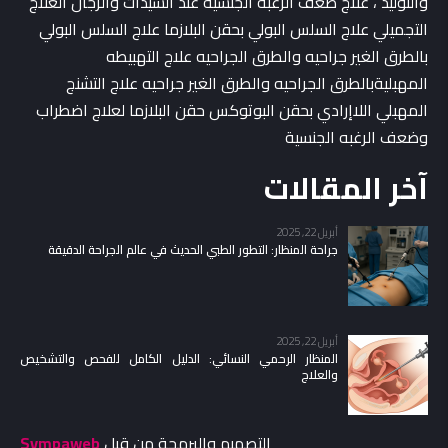
والتوليد ، علاج ضعف الرغبه الجنسيه عند السيدات والرجال العلاج
التجميلي علاج السلس البولي بحقن البلازما علاج السلس البولي
بالطرق الغير جراحيه والطرق الجراحيه علاج التهبيطه
المهبليةبالطرق الجراحيه والطرق الغير جراحيه علاج التشنج
المهبلي اللاإرادي بحقن البوتوكس حقن البلازما لعلاج اضطراب
وضعف الرغبه الجنسية
آخر المقالات
أبريل 22, 2025
جراحة المنظار: التطور الطبي الحديث في عالم الجراحة الدقيقة
أبريل 22, 2025
المنظار الرحمي النسائي: الدليل الكامل للفحص والتشخيص
والعلاج
التصميم والبرمجة من قبل
Sympaweb